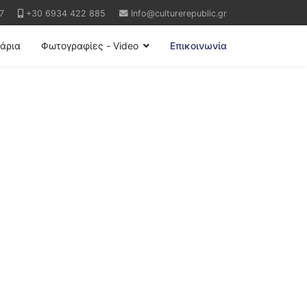
7
+30 6934 422 885
Info@culturerepublic.gr
άρια
Φωτογραφίες - Video
Επικοινωνία